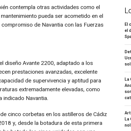
bién contempla otras actividades como el
L
 el mantenimiento pueda ser acometido en el
el compromiso de Navantia con las Fuerzas
El 
el 
Spa
Det
Ucr
el diseño Avante 2200, adaptado a los
so
frecen prestaciones avanzadas, excelente
La 
capacidad de supervivencia y aptitud para
And
eraturas extremadamente elevadas, como
sor
a indicado Navantia.
cat
Art
 de cinco corbetas en los astilleros de Cádiz
La 
2018 y, desde la botadura de esta primera
nol