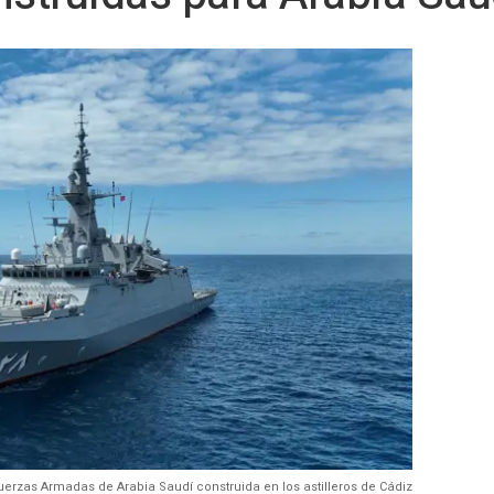
uerzas Armadas de Arabia Saudí construida en los astilleros de Cádiz