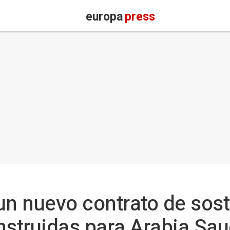
europa
press
un nuevo contrato de sos
nstruidas para Arabia Sau