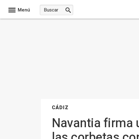
Menú
CÁDIZ
Navantia firma 
las corbetas co