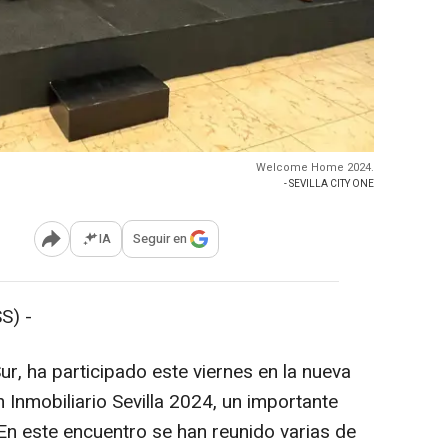
Welcome Home 2024.
- SEVILLA CITY ONE
IA
Seguir en
Abrir opciones para compartir
S) -
Sur, ha participado este viernes en la nueva
nmobiliario Sevilla 2024, un importante
 En este encuentro se han reunido varias de