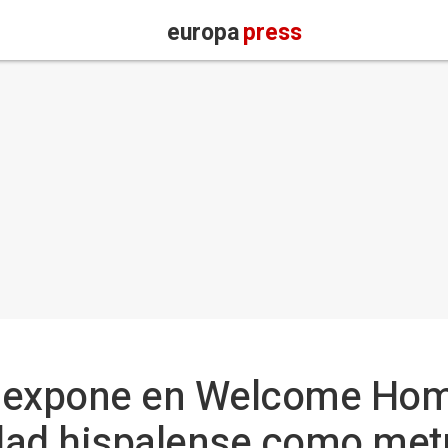
europa
press
ne expone en Welcome Ho
udad hispalense como metr