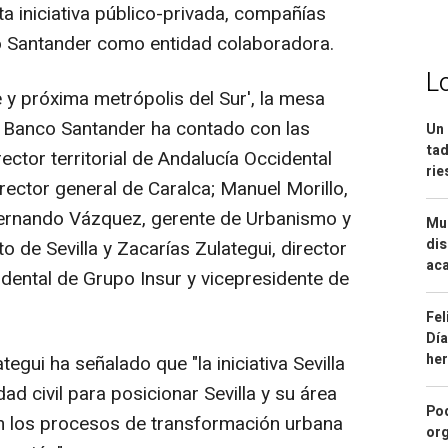
 iniciativa público-privada, compañías
co Santander como entidad colaboradora.
L
te y próxima metrópolis del Sur', la mesa
 Banco Santander ha contado con las
Un 
tad
rector territorial de Andalucía Occidental
ri
rector general de Caralca; Manuel Morillo,
Fernando Vázquez, gerente de Urbanismo y
Mue
dis
de Sevilla y Zacarías Zulategui, director
aca
ental de Grupo Insur y vicepresidente de
Fel
Día
he
tegui ha señalado que "la iniciativa Sevilla
dad civil para posicionar Sevilla y su área
Pod
n los procesos de transformación urbana
org