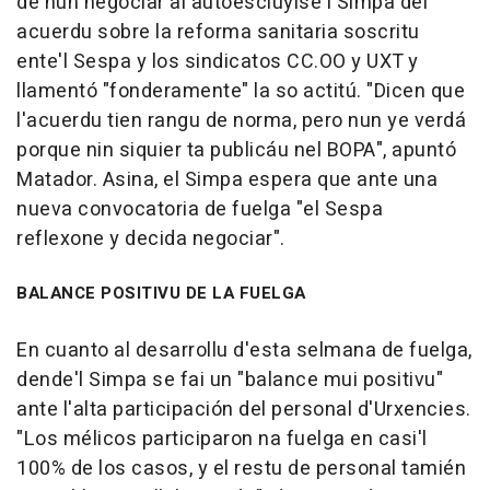
de nun negociar al autoescluyise'l Simpa del
acuerdu sobre la reforma sanitaria soscritu
ente'l Sespa y los sindicatos CC.OO y UXT y
llamentó "fonderamente" la so actitú. "Dicen que
l'acuerdu tien rangu de norma, pero nun ye verdá
porque nin siquier ta publicáu nel BOPA", apuntó
Matador. Asina, el Simpa espera que ante una
nueva convocatoria de fuelga "el Sespa
reflexone y decida negociar".
BALANCE POSITIVU DE LA FUELGA
En cuanto al desarrollu d'esta selmana de fuelga,
dende'l Simpa se fai un "balance mui positivu"
ante l'alta participación del personal d'Urxencies.
"Los mélicos participaron na fuelga en casi'l
100% de los casos, y el restu de personal tamién