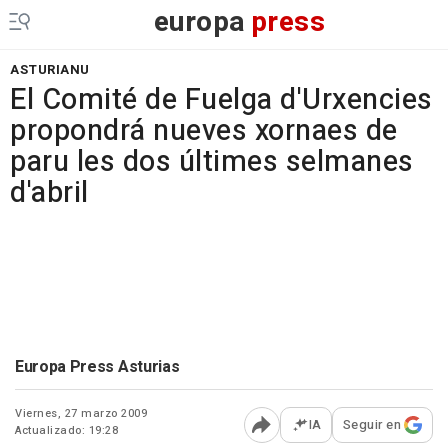
europa
press
ASTURIANU
El Comité de Fuelga d'Urxencies
propondrá nueves xornaes de
paru les dos últimes selmanes
d'abril
Europa Press Asturias
Viernes, 27 marzo 2009
IA
Seguir en
Actualizado: 19:28
Abrir opciones para comp