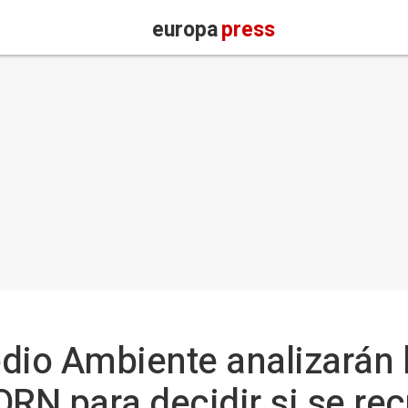
europa
press
dio Ambiente analizarán 
ORN para decidir si se re