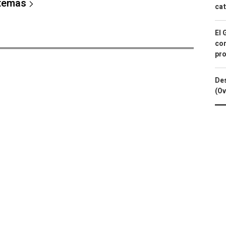
 temas
cat
El 
con
pro
Des
(Ov