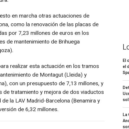
ura.
uesto en marcha otras actuaciones de
ona, como la renovación de las placas de
das por 7,23 millones de euros en los
es de mantenimiento de Brihuega
L
goza).
El 
para realizar esta actuación en los tramos
el 
Spa
antenimiento de Montagut (Lleida) y
na), con un presupuesto de 7,13 millones, y
Det
s de tratamiento y mejora de dos viaductos
Ucr
so
d de la LAV Madrid-Barcelona (Benamira y
versión de 6,32 millones.
La 
And
sor