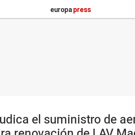
europa
press
udica el suministro de ae
ara renovación de LAV Ma