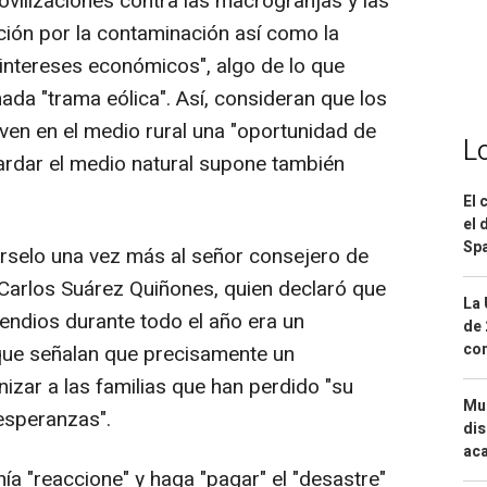
ovilizaciones contra las macrogranjas y las
ción por la contaminación así como la
intereses económicos", algo de lo que
a "trama eólica". Así, consideran que los
ven en el medio rural una "oportunidad de
L
ardar el medio natural supone también
El 
el 
Spa
selo una vez más al señor consejero de
Carlos Suárez Quiñones, quien declaró que
La 
cendios durante todo el año era un
de 
com
 que señalan que precisamente un
nizar a las familias que han perdido "su
Mue
esperanzas".
dis
aca
nía "reaccione" y haga "pagar" el "desastre"