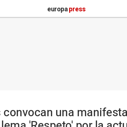
europa
press
s convocan una manifesta
l lema 'Respeto' por la act