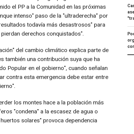
Can
mido el PP a la Comunidad en las próximas
ase
unque intenso" paso de la "ultraderecha" por
"tr
o resultados todavía más desastrosos" para
se pierdan derechos conquistados".
Pod
org
con
ción" del cambio climático explica parte de
"es también una contribución suya que ha
do Popular en el gobierno", cuando señalan
har contra esta emergencia debe estar entre
ierno".
erder los montes hace a la población más
íferos "condena" a la escasez de agua o
de huertos solares" provoca dependencia