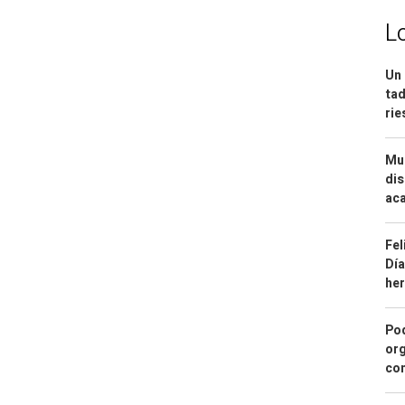
L
Un 
tad
ri
Mue
dis
aca
Fel
Día
he
Pod
org
con