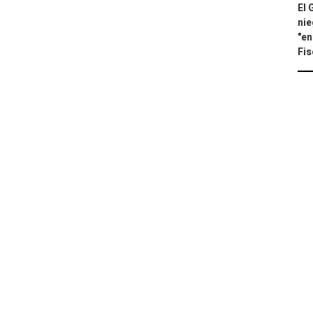
El 
nie
"en
Fis