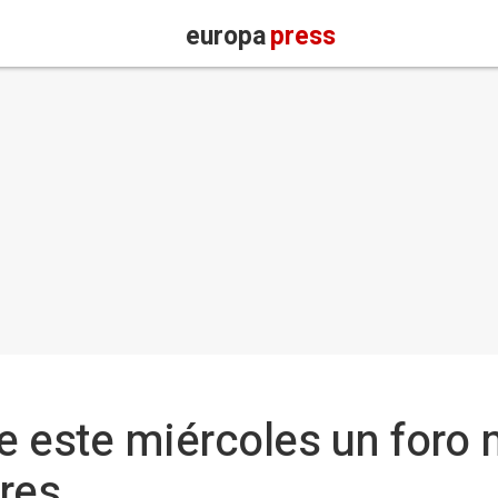
europa
press
 este miércoles un foro 
res