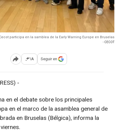
Cecot participa en la samblea de la Early Warning Europe en Bruselas
- CECOT
IA
Seguir en
Abrir opciones para compartir
RESS) -
a en el debate sobre los principales
pa en el marco de la asamblea general de
brada en Bruselas (Bélgica), informa la
viernes.