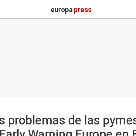
europa
press
s problemas de las pymes
Early Warning Europe en 