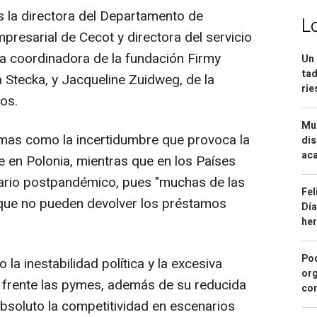
s la directora del Departamento de
L
resarial de Cecot y directora del servicio
la coordinadora de la fundación Firmy
Un 
tad
 Stecka, y Jacqueline Zuidweg, de la
ri
jos.
Mue
emas como la incertidumbre que provoca la
dis
aca
e en Polonia, mientras que en los Países
nario postpandémico, pues "muchas de las
Fel
ue no pueden devolver los préstamos
Día
he
Pod
la inestabilidad política y la excesiva
org
 frente las pymes, además de su reducida
con
bsoluto la competitividad en escenarios