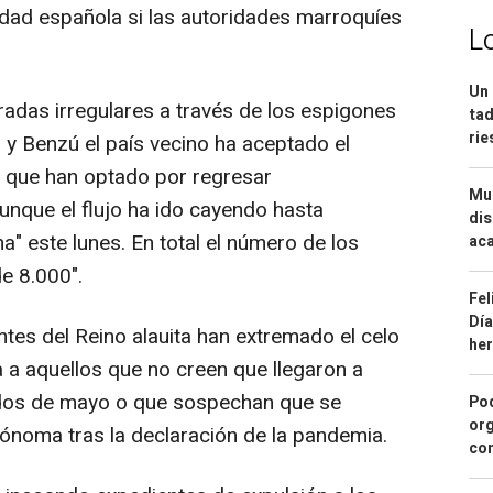
lidad española si las autoridades marroquíes
L
Un 
adas irregulares a través de los espigones
tad
ri
l y Benzú el país vecino ha aceptado el
s que han optado por regresar
Mue
aunque el flujo ha ido cayendo hasta
dis
" este lunes. En total el número de los
aca
e 8.000".
Fel
Día
ntes del Reino alauita han extremado el celo
he
ra a aquellos que no creen que llegaron a
ados de mayo o que sospechan que se
Pod
org
ónoma tras la declaración de la pandemia.
con