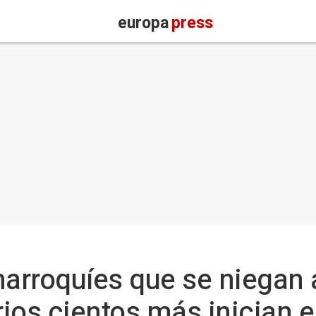
europa
press
marroquíes que se niegan 
rios cientos más inician e