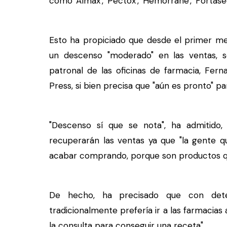
como 'Almax', 'Pectox', 'Hemorrane', 'Fortasec'
Esto ha propiciado que desde el primer me
un descenso "moderado" en las ventas, s
patronal de las oficinas de farmacia, Fer
Press, si bien precisa que "aún es pronto" pa
"Descenso sí que se nota", ha admitido,
recuperarán las ventas ya que "la gente 
acabar comprando, porque son productos qu
De hecho, ha precisado que con dete
tradicionalmente prefería ir a las farmacias
la consulta para conseguir una receta".