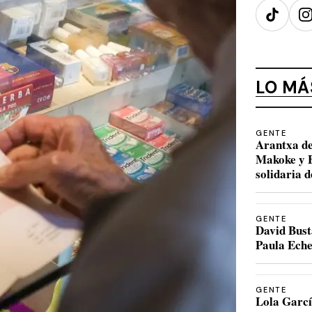
TikTok
I
LO MÁ
GENTE
Arantxa de
Makoke y B
solidaria 
GENTE
David Bust
Paula Eche
GENTE
Lola Garcí