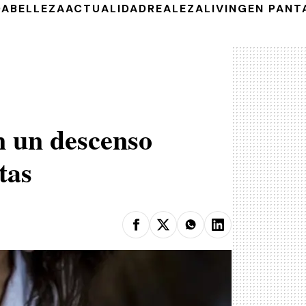
DA
BELLEZA
ACTUALIDAD
REALEZA
LIVING
EN PANT
n un descenso
tas