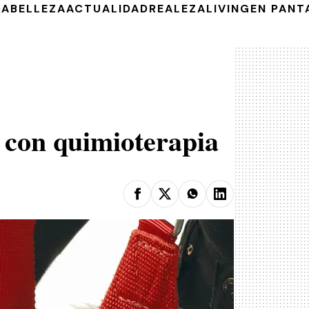
DA
BELLEZA
ACTUALIDAD
REALEZA
LIVING
EN PANT
s con quimioterapia