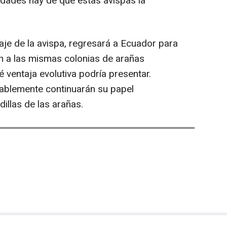
idades hay de que estas avispas la
aje de la avispa, regresará a Ecuador para
an a las mismas colonias de arañas
 ventaja evolutiva podría presentar.
bablemente continuarán su papel
illas de las arañas.