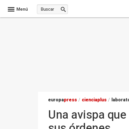
Menú
europa
press
/
ciencia
plus
/
laborat
Una avispa que
sus órdenes