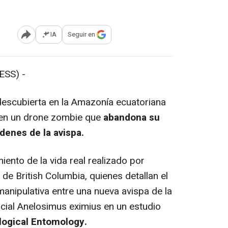
IA
Seguir en
Abrir opciones para compartir
SS) -
escubierta en la Amazonía ecuatoriana
" en un drone zombie que
abandona su
denes de la avispa.
nto de la vida real realizado por
 de British Columbia, quienes detallan el
anipulativa entre una nueva avispa de la
cial Anelosimus eximius en un estudio
logical Entomology.