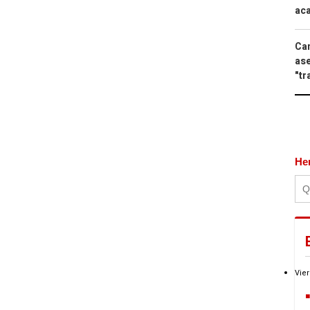
aca
Can
ase
"tr
He
Vier