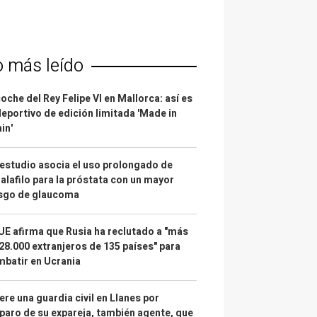
o más leído
coche del Rey Felipe VI en Mallorca: así es
deportivo de edición limitada 'Made in
in'
estudio asocia el uso prolongado de
alafilo para la próstata con un mayor
esgo de glaucoma
UE afirma que Rusia ha reclutado a "más
28.000 extranjeros de 135 países" para
batir en Ucrania
re una guardia civil en Llanes por
paro de su expareja, también agente, que