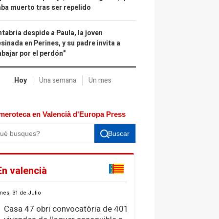
ba muerto tras ser repelido
tabria despide a Paula, la joven
sinada en Perines, y su padre invita a
abajar por el perdón"
Hoy
Una semana
Un mes
meroteca en Valencià d'Europa Press
Buscar
En valencià
nes, 31 de Julio
Casa 47 obri convocatòria de 401