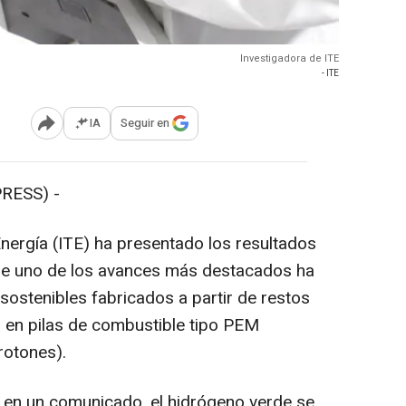
Investigadora de ITE
- ITE
IA
Seguir en
Abrir opciones para compartir
RESS) -
Energía (ITE) ha presentado los resultados
ue uno de los avances más destacados ha
 sostenibles fabricados a partir de restos
 en pilas de combustible tipo PEM
rotones).
en un comunicado, el hidrógeno verde se