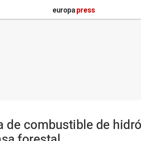
europa
press
la de combustible de hid
sa forestal