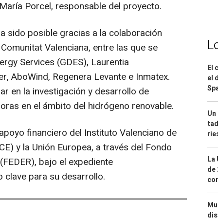
 María Porcel, responsable del proyecto.
 sido posible gracias a la colaboración
L
Comunitat Valenciana, entre las que se
rgy Services (GDES), Laurentia
El 
r, AboWind, Regenera Levante e Inmatex.
el 
Spa
ar en la investigación y desarrollo de
oras en el ámbito del hidrógeno renovable.
Un 
tad
poyo financiero del Instituto Valenciano de
ri
CE) y la Unión Europea, a través del Fondo
La 
(FEDER), bajo el expediente
de 
clave para su desarrollo.
com
Mue
dis