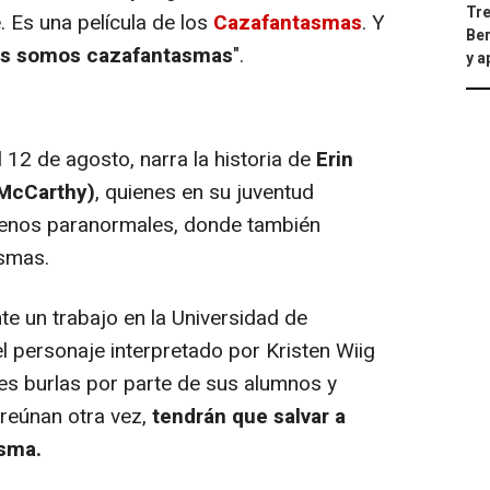
Tre
. Es una película de los
Cazafantasmas
. Y
Ber
os somos cazafantasmas
".
y 
 12 de agosto, narra la historia de
Erin
 McCarthy)
, quienes en su juventud
menos paranormales, donde también
asmas.
e un trabajo en la Universidad de
y el personaje interpretado por Kristen Wiig
es burlas por parte de sus alumnos y
eúnan otra vez,
tendrán que salvar a
asma.