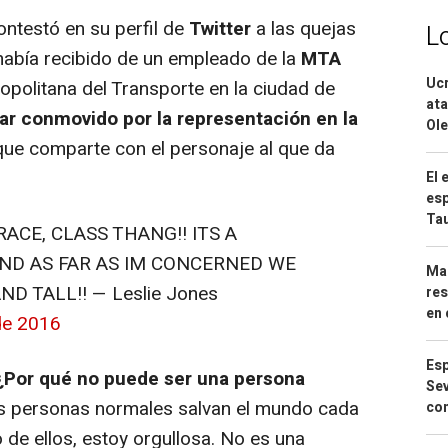
ntestó en su perfil de
Twitter
a las quejas
L
abía recibido de un empleado de la
MTA
Ucr
ropolitana del Transporte en la ciudad de
ata
ar conmovido por la representación en la
Ole
 que comparte con el personaje al que da
El 
esp
Ta
ACE, CLASS THANG!! ITS A
ND AS FAR AS IM CONCERNED WE
Mar
D TALL!! — Leslie Jones
res
en 
de 2016
Esp
¿Por qué no puede ser una persona
Sev
as personas normales salvan el mundo cada
con
o de ellos, estoy orgullosa. No es una