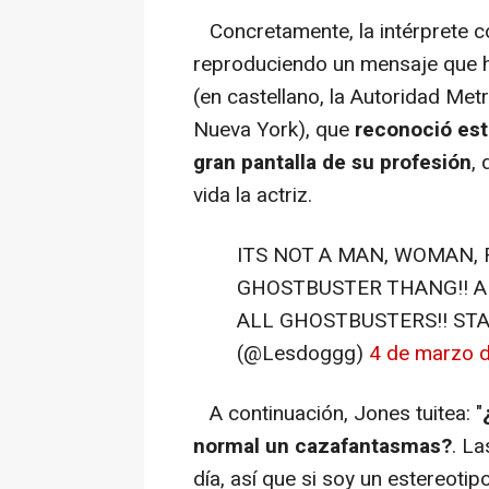
Concretamente, la intérprete co
reproduciendo un mensaje que h
(en castellano, la Autoridad Met
Nueva York), que
reconoció est
gran pantalla de su profesión
,
vida la actriz.
ITS NOT A MAN, WOMAN, R
GHOSTBUSTER THANG!! A
ALL GHOSTBUSTERS!! STAN
(@Lesdoggg)
4 de marzo 
A continuación, Jones tuitea: "
normal un cazafantasmas?
. L
día, así que si soy un estereotip