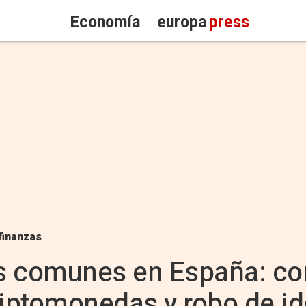
Economía
europa
press
finanzas
s comunes en España: co
riptomonedas y robo de i