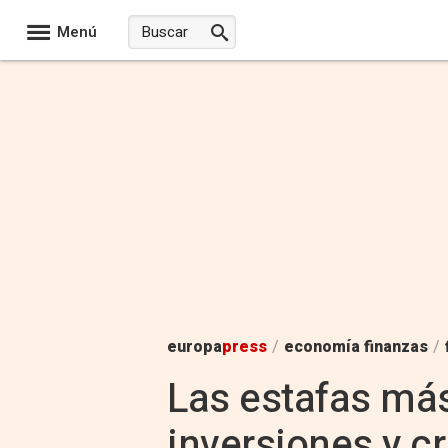
Menú
europa
press
/
economía finanzas
/
Las estafas má
inversiones y c