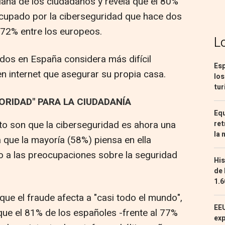
idiana de los ciudadanos y revela que el 80%
cupado por la ciberseguridad que hace dos
 72% entre los europeos.
L
dos en España considera más difícil
Esp
n internet que asegurar su propia casa.
los
tur
IORIDAD" PARA LA CIUDADANÍA
Equ
xto son que la ciberseguridad es ahora una
ret
la 
a que la mayoría (58%) piensa en ella
 a las preocupaciones sobre la seguridad
His
de 
1.6
ue el fraude afecta a "casi todo el mundo",
EEU
 que el 81% de los españoles -frente al 77%
exp