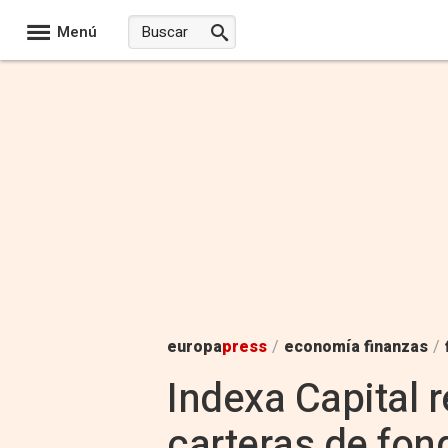
Menú
europa
press
/
economía finanzas
/
Indexa Capital 
carteras de fo