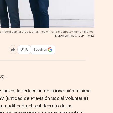
e Indexa Capital Group, Unai Ansejo, Franois Derbaix y Ramón Blanco.
- INDEXA CAPITAL GROUP - Archivo
IA
Seguir en
Abrir opciones para compartir
S) -
 jueves la reducción de la inversión mínima
V (Entidad de Previsión Social Voluntaria)
 modificado el real decreto de las