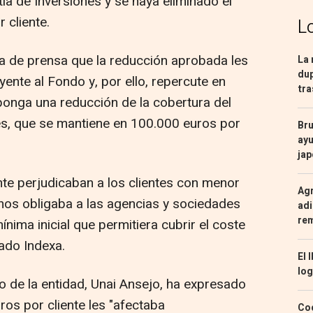
ía de Inversiones y se haya eliminado el
 cliente.
L
ta de prensa que la reducción aprobada les
La 
dup
ente al Fondo y, por ello, repercute en
tra
uponga una reducción de la cobertura del
es, que se mantiene en 100.000 euros por
Bru
ayu
ja
nte perjudicaban a los clientes con menor
Agr
nos obligaba a las agencias y sociedades
adi
re
mínima inicial que permitiera cubrir el coste
cado Indexa.
El 
log
 de la entidad, Unai Ansejo, ha expresado
uros por cliente les "afectaba
Coc