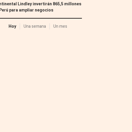
tinental Lindley invertirán 865,5 millones
Perú para ampliar negocios
Hoy
Una semana
Un mes