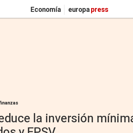
Economía
europa
press
finanzas
reduce la inversión mínim
ndos y EPSV