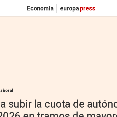
Economía
europa
press
laboral
a subir la cuota de autó
 2026 en tramos de mayor