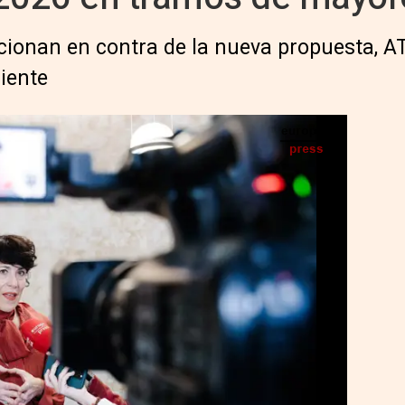
ionan en contra de la nueva propuesta, AT
ciente
z, atiende a los medios de comunicación durante la inauguración de la exposición de la
erio de Inclusión, Seguridad Social y Migraciones, a 17 de - Carlos Luján - Europa Press
IA
Seguir en
Abrir opciones para compartir
uridad Social y Migraciones ha planteado en
autónomos una nueva propuesta que
de los autónomos de menores ingresos (de
bir el resto entre 2,91 y 14,75 euros