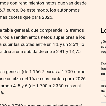
nomos con rendimientos netos que van desde
6,7 euros. De este modo, los autónomos
smas cuotas que para 2025.
L
la tabla general, que comprende 12 tramos
uros a rendimientos netos superiores a los
¿De
a subir las cuotas entre un 1% y un 2,5%, lo
sus
aldría a una subida de entre 2,91 y 14,75
req
Esp
los
abla general (de 1.166,7 euros a 1.700 euros
tur
ne un alza del 1% en sus cuotas para 2026,
ramos 4, 5 y 6 (de 1.700 a 2.330 euros al
His
de 
5%.
1.6
330 a 2.760 euros en rendimientos netos),