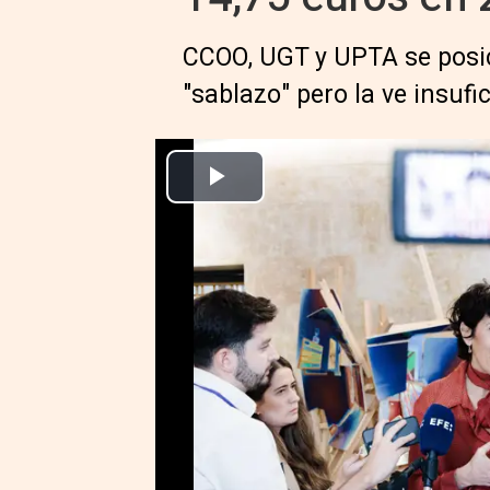
CCOO, UGT y UPTA se posic
"sablazo" pero la ve insufi
La ministra de Inclusión, Seguridad Social y Migraciones, Elma Sai
fotógrafa Madeleine Penfold, en el Minist
Europa Press Economía Finanzas
Actualizado: martes, 21 octubre 2025 10:29
MADRID, 20 (EUROPA PRESS)
El Ministerio de Inclusión, Seg
la mesa de negociación sobre 
contempla congelar las cuotas 
670 a 1.166,7 euros al mes) y su
mensuales para 2026.