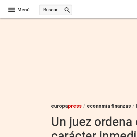
Menú
europa
press
/
economía finanzas
/
Un juez ordena 
carácter inmedi