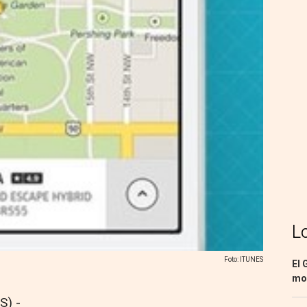
L
Foto: ITUNES
El 
mon
S) -