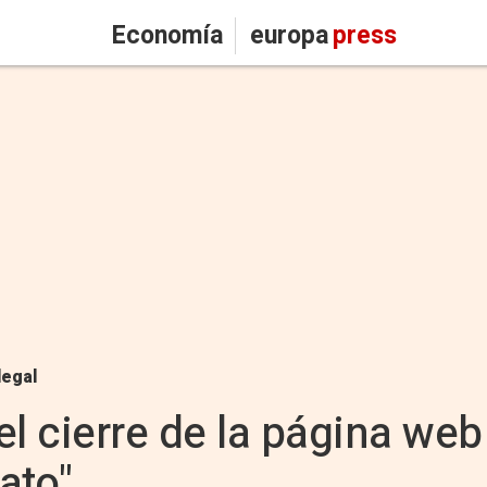
Economía
europa
press
legal
el cierre de la página web
ato"