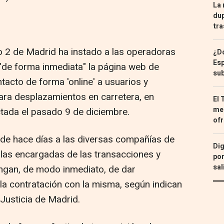
La 
dup
tra
 2 de Madrid ha instado a las operadoras
¿Dó
Esp
"de forma inmediata" la página web de
sub
acto de forma 'online' a usuarios y
ra desplazamientos en carretera, en
El 
med
ctada el pasado 9 de diciembre.
ofr
sde hace días a las diversas compañías de
Dig
las encargadas de las transacciones y
por
sal
ngan, de modo inmediato, de dar
r la contratación con la misma, según indican
 Justicia de Madrid.