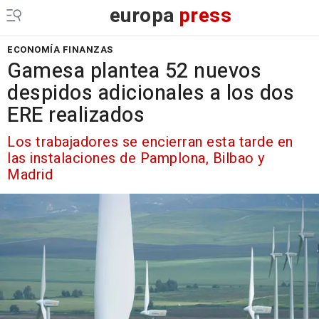
europa
press
ECONOMÍA FINANZAS
Gamesa plantea 52 nuevos
despidos adicionales a los dos
ERE realizados
Los trabajadores se encierran esta tarde en
las instalaciones de Pamplona, Bilbao y
Madrid