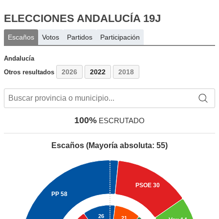
ELECCIONES ANDALUCÍA 19J
Escaños
Votos
Partidos
Participación
Andalucía
2026
2022
2018
Otros resultados
100%
ESCRUTADO
Escaños (Mayoría absoluta: 55)
PSOE
30
PP
58
26
21