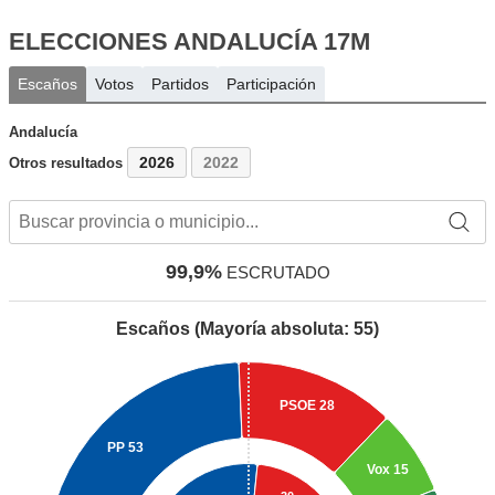
ELECCIONES ANDALUCÍA 17M
Escaños
Votos
Partidos
Participación
Andalucía
2026
2022
Otros resultados
99,9%
ESCRUTADO
Escaños (Mayoría absoluta: 55)
PSOE
28
PP
53
Vox
15