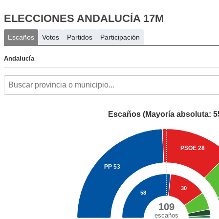
ELECCIONES ANDALUCÍA 17M
Escaños
Votos
Partidos
Participación
Andalucía
Escaños (Mayoría absoluta: 5
PSOE
28
PP
53
30
58
109
escaños