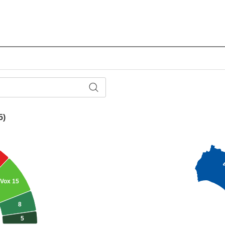
5)
Vox
15
8
5