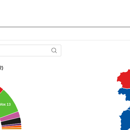
2)
Vox
13