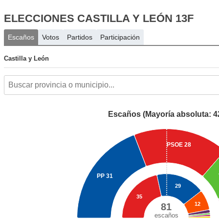
ELECCIONES CASTILLA Y LEÓN 13F
Escaños
Votos
Partidos
Participación
Castilla y León
Escaños (Mayoría absoluta: 4
PSOE
28
PP
31
29
35
12
81
escaños