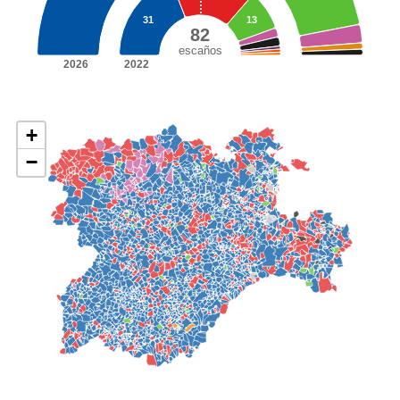
31
13
82
escaños
2026
2022
+
−