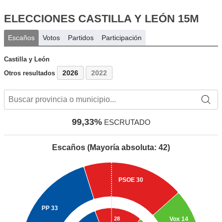
ELECCIONES CASTILLA Y LEÓN 15M
Escaños
Votos
Partidos
Participación
Castilla y León
2026
2022
Otros resultados
99,33%
ESCRUTADO
Escaños (Mayoría absoluta: 42)
PSOE
30
PP
33
28
Vox
14