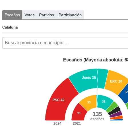
Escaños
Votos
Partidos
Participación
Cataluña
Escaños (Mayoría absoluta: 6
Junts
35
ERC
20
PSC
42
32
33
135
33
escaños
2024
2021