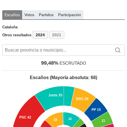
Escaños
Votos
Partidos
Participación
Cataluña
2024
2021
Otros resultados
99,48%
ESCRUTADO
Escaños (Mayoría absoluta: 68)
Junts
35
ERC
20
PP
15
PSC
42
32
33
11