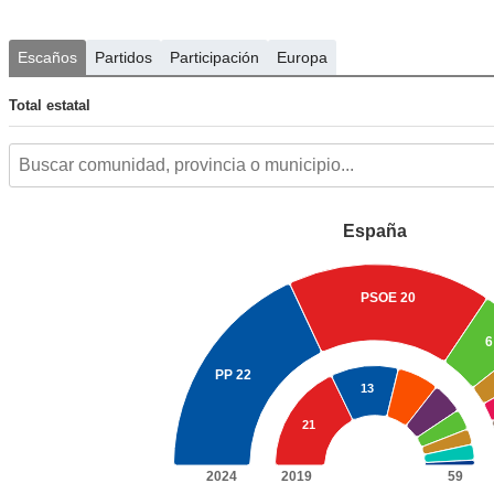
Escaños
Partidos
Participación
Europa
Total estatal
España
PSOE
20
6
PP
22
13
21
2024
2019
59