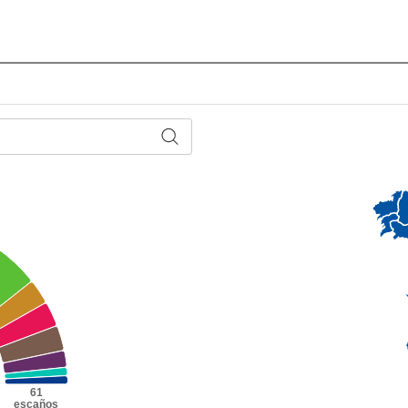
61
escaños