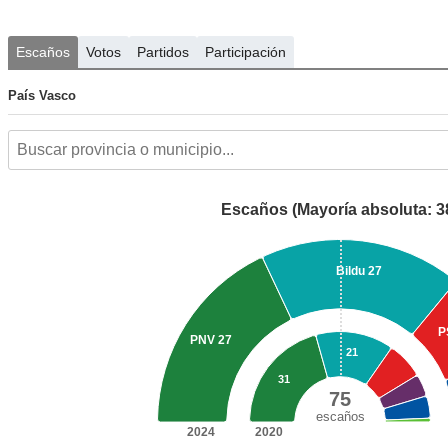
Escaños
Votos
Partidos
Participación
País Vasco
Escaños (Mayoría absoluta: 3
Bildu
27
P
PNV
27
21
31
75
escaños
2024
2020