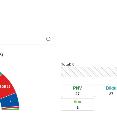
8)
Total:
0
SOE
12
PNV
Bildu
27
27
7
Vox
1