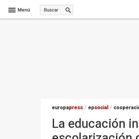
Menú
europa
press
/
ep
social
/
cooperació
La educación in
escolarización 