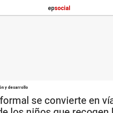
ep
social
n y desarrollo
formal se convierte en ví
de los niños que recogen 