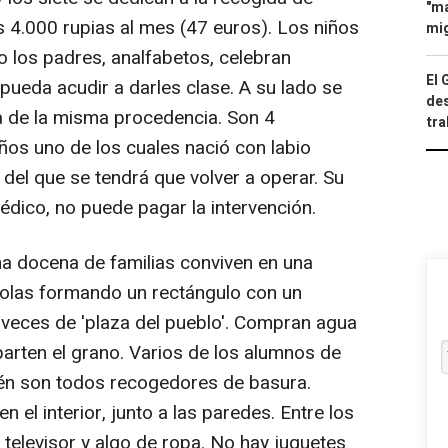
"ma
s 4.000 rupias al mes (47 euros). Los niños
mig
o los padres, analfabetos, celebran
El 
ueda acudir a darles clase. A su lado se
des
ia de la misma procedencia. Son 4
tra
os uno de los cuales nació con labio
del que se tendrá que volver a operar. Su
dico, no puede pagar la intervención.
na docena de familias conviven en una
bolas formando un rectángulo con un
s veces de 'plaza del pueblo'. Compran agua
arten el grano. Varios de los alumnos de
ién son todos recogedores de basura.
el interior, junto a las paredes. Entre los
o televisor y algo de ropa. No hay juguetes