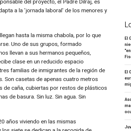
ponsable del proyecto, el Padre Dilraj, es
apta a la 'jornada laboral' de los menores y
L
legan hasta la misma chabola, por lo que
El 
arse. Uno de sus grupos, formado
nie
"en
chos llevan a sus hermanos pequeños,
Fis
ecibe clase en un reducido espacio
res familias de inmigrantes de la región de
El 
ís. Son casetas de apenas cuatro metros
eur
mi
de caña, cubiertas por restos de plásticos
as de basura. Sin luz. Sin agua. Sin
Asc
mac
ocu
20 años viviendo en las mismas
Juv
y los siete se dedican a la recogida de