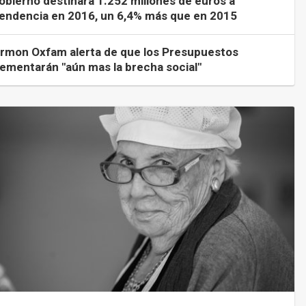
Gobierno destinará 1.252 millones de euros a
endencia en 2016, un 6,4% más que en 2015
ermon Oxfam alerta de que los Presupuestos
rementarán "aún mas la brecha social"