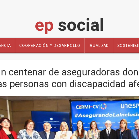
ep
social
ANCIA
COOPERACIÓN Y DESARROLLO
IGUALDAD
SOSTENIBI
n centenar de aseguradoras dona
as personas con discapacidad af