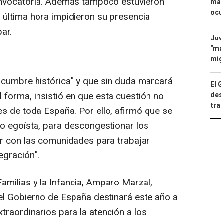
onvocatoria. Además tampoco estuvieron
mac
ocu
 última hora impidieron su presencia
par.
Juv
"ma
mig
 "cumbre histórica" y que sin duda marcará
El 
l forma, insistió en que esta cuestión no
des
tra
 es de toda España. Por ello, afirmó que se
no egoísta, para descongestionar los
ar con las comunidades para trabajar
egración".
Familias y la Infancia, Amparo Marzal,
"el Gobierno de España destinará este año a
traordinarios para la atención a los