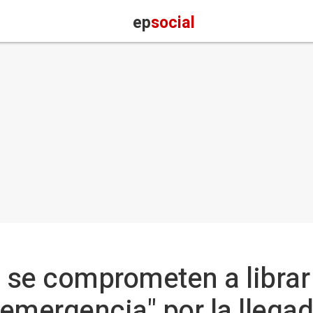
ep
social
 se comprometen a librar
 "emergencia" por la lleg