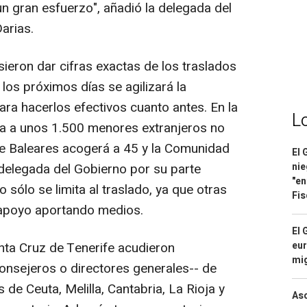
n gran esfuerzo", añadió la delegada del
arias.
ieron dar cifras exactas de los traslados
los próximos días se agilizará la
ra hacerlos efectivos cuanto antes. En la
L
rga a unos 1.500 menores extranjeros no
e Baleares acogerá a 45 y la Comunidad
El 
 delegada del Gobierno por su parte
nie
"en
 sólo se limita al traslado, ya que otras
Fis
apoyo aportando medios.
El 
anta Cruz de Tenerife acudieron
eur
mi
consejeros o directores generales-- de
de Ceuta, Melilla, Cantabria, La Rioja y
Asc