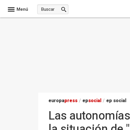
Menú
europa
press
/
ep
social
/
ep social
Las autonomías
la situación de