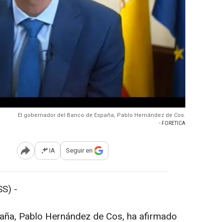
El gobernador del Banco de España, Pablo Hernández de Cos.
- FORETICA
IA
Seguir en
Abrir opciones para compartir
S) -
aña, Pablo Hernández de Cos, ha afirmado