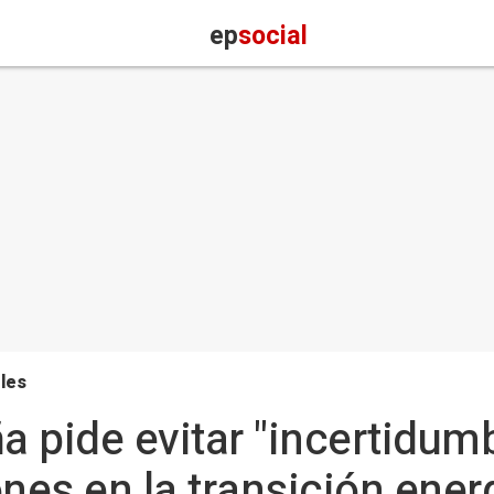
ep
social
les
 pide evitar "incertidumb
ones en la transición ener