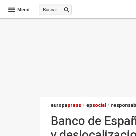
Menú
europa
press
/
ep
social
/
responsab
Banco de España
y deslocalizaci