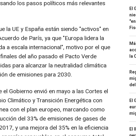
sando los pasos políticos más relevantes
El 
nie
"en
Fis
ue la UE y España están siendo "activos" en
Acuerdo de París, ya que "Europa lidera la
Má
 a escala internacional", motivo por el que
aco
finales del año pasado el Pacto Verde
la 
das para alcanzar la neutralidad climática
Reg
ción de emisiones para 2030.
mig
del
e el Gobierno envió en mayo a las Cortes el
o Climático y Transición Energética con
El 
eur
línea con el plan europeo, marcando como
mi
ucción del 33% de emisiones de gases de
2017, y una mejora del 35% en la eficiencia
El 
per