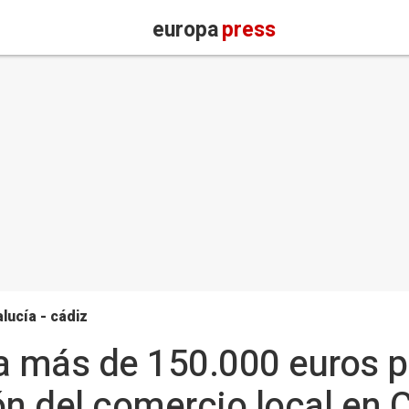
europa
press
lucía - cádiz
a más de 150.000 euros p
ón del comercio local en C