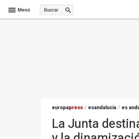
Menú
europa
press
/
esandalucia
/
es anda
La Junta destin
y la dinamizaci