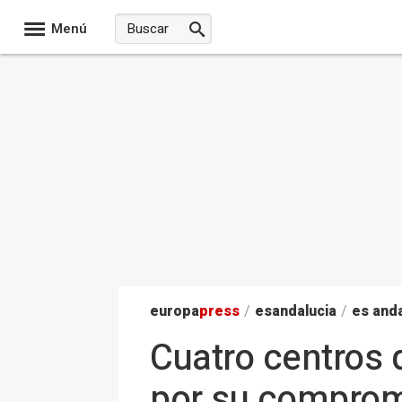
Menú
europa
press
/
esandalucia
/
es anda
Cuatro centros 
por su comprom