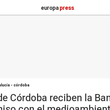
europa
press
lucía - córdoba
de Córdoba reciben la Ba
iso con el medioambien