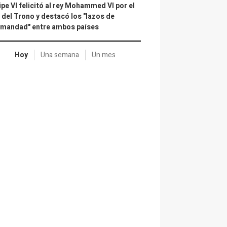
ipe VI felicitó al rey Mohammed VI por el
 del Trono y destacó los "lazos de
rmandad" entre ambos países
Hoy
Una semana
Un mes