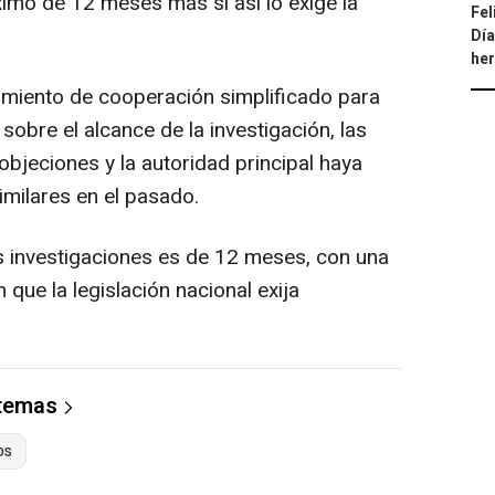
imo de 12 meses más si así lo exige la
Fel
Día
he
miento de cooperación simplificado para
obre el alcance de la investigación, las
bjeciones y la autoridad principal haya
imilares en el pasado.
as investigaciones es de 12 meses, con una
que la legislación nacional exija
 temas
os