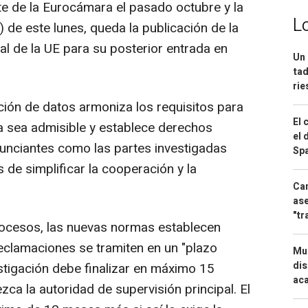
te de la Eurocámara el pasado octubre y la
L
 de este lunes, queda la publicación de la
ial de la UE para su posterior entrada en
Un 
tad
ri
ción de datos armoniza los requisitos para
El 
a sea admisible y establece derechos
el 
unciantes como las partes investigadas
Spa
e simplificar la cooperación y la
Can
ase
"tr
procesos, las nuevas normas establecen
reclamaciones se tramiten en un "plazo
Mue
dis
stigación debe finalizar en máximo 15
aca
zca la autoridad de supervisión principal. El