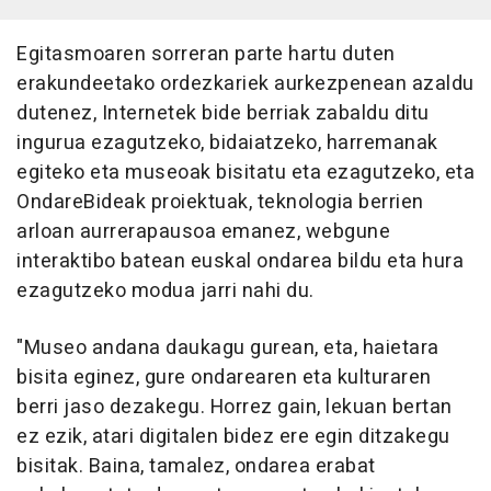
Egitasmoaren sorreran parte hartu duten
erakundeetako ordezkariek aurkezpenean azaldu
dutenez, Internetek bide berriak zabaldu ditu
ingurua ezagutzeko, bidaiatzeko, harremanak
egiteko eta museoak bisitatu eta ezagutzeko, eta
OndareBideak proiektuak, teknologia berrien
arloan aurrerapausoa emanez, webgune
interaktibo batean euskal ondarea bildu eta hura
ezagutzeko modua jarri nahi du.
"Museo andana daukagu gurean, eta, haietara
bisita eginez, gure ondarearen eta kulturaren
berri jaso dezakegu. Horrez gain, lekuan bertan
ez ezik, atari digitalen bidez ere egin ditzakegu
bisitak. Baina, tamalez, ondarea erabat