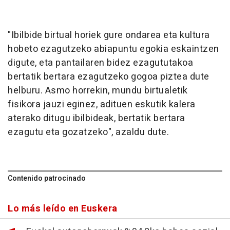
"Ibilbide birtual horiek gure ondarea eta kultura
hobeto ezagutzeko abiapuntu egokia eskaintzen
digute, eta pantailaren bidez ezagututakoa
bertatik bertara ezagutzeko gogoa piztea dute
helburu. Asmo horrekin, mundu birtualetik
fisikora jauzi eginez, adituen eskutik kalera
aterako ditugu ibilbideak, bertatik bertara
ezagutu eta gozatzeko", azaldu dute.
Contenido patrocinado
Lo más leído en Euskera