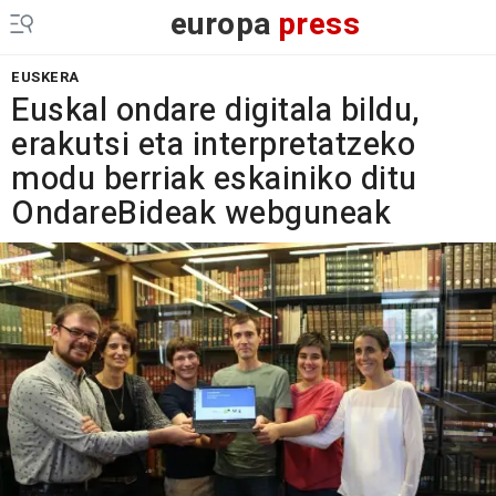
europa
press
EUSKERA
Euskal ondare digitala bildu,
erakutsi eta interpretatzeko
modu berriak eskainiko ditu
OndareBideak webguneak