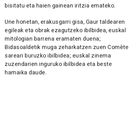
bisitatu eta haien gainean iritzia emateko.
Une honetan, erakusgarri gisa, Gaur taldearen
egileak eta obrak ezagutzeko ibilbidea, euskal
mitologian barrena eramaten duena;
Bidasoaldetik muga zeharkatzen zuen Comète
sareari buruzko ibilbidea; euskal zinema
zuzendarien inguruko ibilbidea eta beste
hamaika daude.