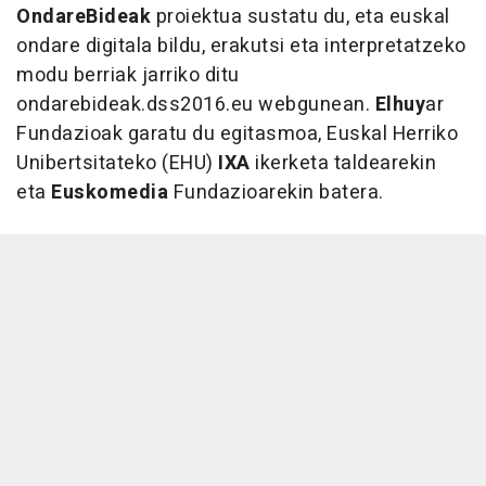
OndareBideak
proiektua sustatu du, eta euskal
ondare digitala bildu, erakutsi eta interpretatzeko
modu berriak jarriko ditu
ondarebideak.dss2016.eu webgunean.
Elhuy
ar
Fundazioak garatu du egitasmoa, Euskal Herriko
Unibertsitateko (EHU)
IXA
ikerketa taldearekin
eta
Euskomedia
Fundazioarekin batera.