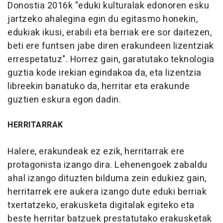
Donostia 2016k "eduki kulturalak edonoren esku
jartzeko ahalegina egin du egitasmo honekin,
edukiak ikusi, erabili eta berriak ere sor daitezen,
beti ere funtsen jabe diren erakundeen lizentziak
errespetatuz". Horrez gain, garatutako teknologia
guztia kode irekian egindakoa da, eta lizentzia
libreekin banatuko da, herritar eta erakunde
guztien eskura egon dadin.
HERRITARRAK
Halere, erakundeak ez ezik, herritarrak ere
protagonista izango dira. Lehenengoek zabaldu
ahal izango dituzten bilduma zein edukiez gain,
herritarrek ere aukera izango dute eduki berriak
txertatzeko, erakusketa digitalak egiteko eta
beste herritar batzuek prestatutako erakusketak