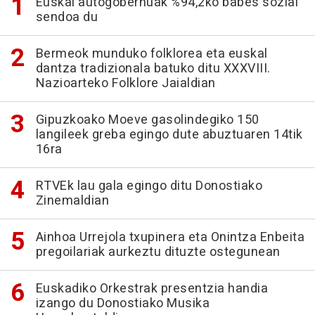
Euskal autogobernuak %94,2ko babes sozial
sendoa du
Bermeok munduko folklorea eta euskal
dantza tradizionala batuko ditu XXXVIII.
Nazioarteko Folklore Jaialdian
Gipuzkoako Moeve gasolindegiko 150
langileek greba egingo dute abuztuaren 14tik
16ra
RTVEk lau gala egingo ditu Donostiako
Zinemaldian
Ainhoa Urrejola txupinera eta Onintza Enbeita
pregoilariak aurkeztu dituzte ostegunean
Euskadiko Orkestrak presentzia handia
izango du Donostiako Musika