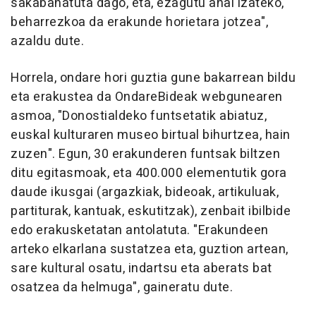
sakabanatuta dago, eta, ezagutu ahal izateko,
beharrezkoa da erakunde horietara jotzea",
azaldu dute.
Horrela, ondare hori guztia gune bakarrean bildu
eta erakustea da OndareBideak webgunearen
asmoa, "Donostialdeko funtsetatik abiatuz,
euskal kulturaren museo birtual bihurtzea, hain
zuzen". Egun, 30 erakunderen funtsak biltzen
ditu egitasmoak, eta 400.000 elementutik gora
daude ikusgai (argazkiak, bideoak, artikuluak,
partiturak, kantuak, eskutitzak), zenbait ibilbide
edo erakusketatan antolatuta. "Erakundeen
arteko elkarlana sustatzea eta, guztion artean,
sare kultural osatu, indartsu eta aberats bat
osatzea da helmuga", gaineratu dute.