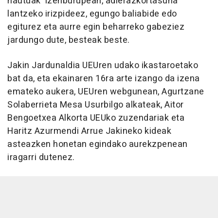
hautuak' izenburupean, adierazkortasuna
lantzeko irizpideez, egungo baliabide edo
egiturez eta aurre egin beharreko gabeziez
jardungo dute, besteak beste.
Jakin Jardunaldia UEUren udako ikastaroetako
bat da, eta ekainaren 16ra arte izango da izena
emateko aukera, UEUren webgunean, Agurtzane
Solaberrieta Mesa Usurbilgo alkateak, Aitor
Bengoetxea Alkorta UEUko zuzendariak eta
Haritz Azurmendi Arrue Jakineko kideak
asteazken honetan egindako aurekzpenean
iragarri dutenez.