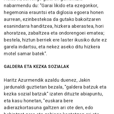
nabarmendu du: "Garai likido eta ezegonkor,
hegemonia erauntsi eta diglosia egoera honen
aurrean, ezinbestekoa da gutako bakoitzaren
esanindarra handitzea, hizkera aberastea, hori
ahoratzea, zabaltzea eta ondorengoei ematea;
bestela, hiztun berriek ere laster ikusiko dute ez
garela indartsu, eta nekez aseko ditu hizkera
motel samar batek".
GALDERA ETA KEZKA SOZIALAK
Haritz Azurmendik azaldu duenez, Jakin
jardunaldi guztietan bezala, "galdera batzuk eta
kezka sozial batzuk" izaten dituzte abiapuntu,
eta kasu honetan, "euskara bere
adierazkortasuna galtzen ari ote den, edo