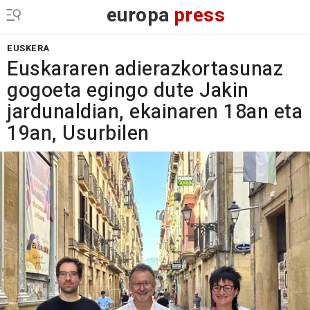
europa
press
EUSKERA
Euskararen adierazkortasunaz
gogoeta egingo dute Jakin
jardunaldian, ekainaren 18an eta
19an, Usurbilen