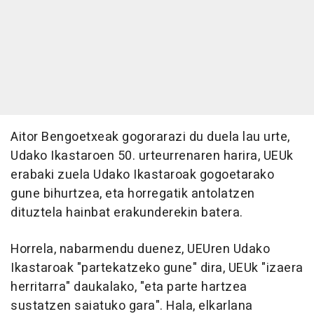
Aitor Bengoetxeak gogorarazi du duela lau urte,
Udako Ikastaroen 50. urteurrenaren harira, UEUk
erabaki zuela Udako Ikastaroak gogoetarako
gune bihurtzea, eta horregatik antolatzen
dituztela hainbat erakunderekin batera.
Horrela, nabarmendu duenez, UEUren Udako
Ikastaroak "partekatzeko gune" dira, UEUk "izaera
herritarra" daukalako, "eta parte hartzea
sustatzen saiatuko gara". Hala, elkarlana