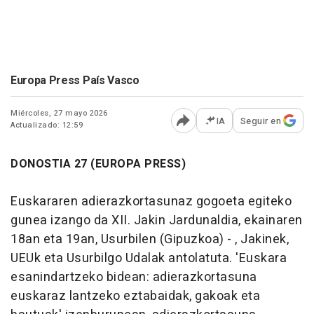
Europa Press País Vasco
Miércoles, 27 mayo 2026
IA
Seguir en
Actualizado: 12:59
Abrir opciones para comp
DONOSTIA 27 (EUROPA PRESS)
Euskararen adierazkortasunaz gogoeta egiteko
gunea izango da XII. Jakin Jardunaldia, ekainaren
18an eta 19an, Usurbilen (Gipuzkoa) - , Jakinek,
UEUk eta Usurbilgo Udalak antolatuta. 'Euskara
esanindartzeko bidean: adierazkortasuna
euskaraz lantzeko eztabaidak, gakoak eta