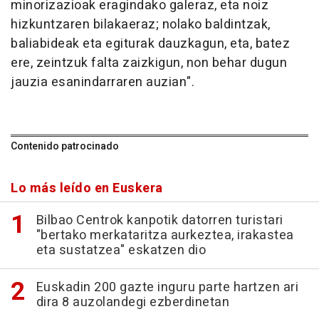
minorizazioak eragindako galeraz, eta noiz
hizkuntzaren bilakaeraz; nolako baldintzak,
baliabideak eta egiturak dauzkagun, eta, batez
ere, zeintzuk falta zaizkigun, non behar dugun
jauzia esanindarraren auzian".
Contenido patrocinado
Lo más leído en Euskera
Bilbao Centrok kanpotik datorren turistari
"bertako merkataritza aurkeztea, irakastea
eta sustatzea" eskatzen dio
Euskadin 200 gazte inguru parte hartzen ari
dira 8 auzolandegi ezberdinetan