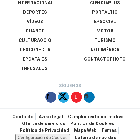
INTERNACIONAL
CIENCIAPLUS
DEPORTES
PORTALTIC
VÍDEOS
EPSOCIAL
CHANCE
MOTOR
CULTURAOCIO
TURISMO
DESCONECTA
NOTIMÉRICA
EPDATA.ES
CONTACTOPHOTO
INFOSALUS
SÍGUENOS
Contacto
Aviso legal
Cumplimiento normativo
Oferta de servicios
Política de Cookies
Política de Privacidad
Mapa Web
Temas
Configuración de Cookies
Loteria de navidad