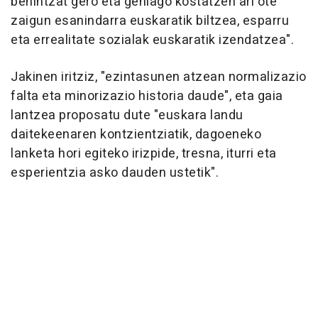
behintzat gero eta gehiago kostatzen ari ote
zaigun esanindarra euskaratik biltzea, esparru
eta errealitate sozialak euskaratik izendatzea".
Jakinen iritziz, "ezintasunen atzean normalizazio
falta eta minorizazio historia daude", eta gaia
lantzea proposatu dute "euskara landu
daitekeenaren kontzientziatik, dagoeneko
lanketa hori egiteko irizpide, tresna, iturri eta
esperientzia asko dauden ustetik".