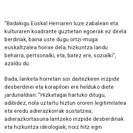
"Badakigu Euskal Herriaren luze zabalean eta
kulturaren koadrante guztietan egoerak ez direla
berdinak, baina uste dugu ortzi-muga
euskaltzalea horixe dela, hizkuntza landu
beharra, pertsonalki, eta, batez ere, sozialki",
azaldu du.
Bada, lanketa horretan sor daitezkeen irizpide
desberdinei eta korapiloei ere helduko diete
jardunaldian: "Hizketagai hartuko ditugu,
adibidez, nola uztartu hiztun ororen legitimitatea
eta eredu adierazkorrak sustatzea;
adierazkortasuna lantzeko irizpide desberdinak
eta hizkuntza ideologiak; noiz hitz egin