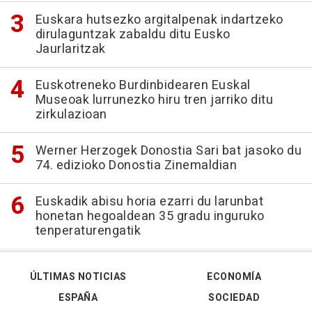
Euskara hutsezko argitalpenak indartzeko
dirulaguntzak zabaldu ditu Eusko
Jaurlaritzak
Euskotreneko Burdinbidearen Euskal
Museoak lurrunezko hiru tren jarriko ditu
zirkulazioan
Werner Herzogek Donostia Sari bat jasoko du
74. edizioko Donostia Zinemaldian
Euskadik abisu horia ezarri du larunbat
honetan hegoaldean 35 gradu inguruko
tenperaturengatik
ÚLTIMAS NOTICIAS
ECONOMÍA
ESPAÑA
SOCIEDAD