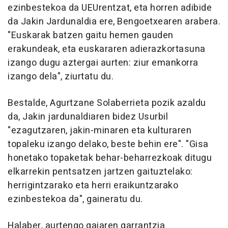
ezinbestekoa da UEUrentzat, eta horren adibide
da Jakin Jardunaldia ere, Bengoetxearen arabera.
"Euskarak batzen gaitu hemen gauden
erakundeak, eta euskararen adierazkortasuna
izango dugu aztergai aurten: ziur emankorra
izango dela", ziurtatu du.
Bestalde, Agurtzane Solaberrieta pozik azaldu
da, Jakin jardunaldiaren bidez Usurbil
"ezagutzaren, jakin-minaren eta kulturaren
topaleku izango delako, beste behin ere". "Gisa
honetako topaketak behar-beharrezkoak ditugu
elkarrekin pentsatzen jartzen gaituztelako:
herrigintzarako eta herri eraikuntzarako
ezinbestekoa da", gaineratu du.
Halaber, aurtengo gaiaren garrantzia