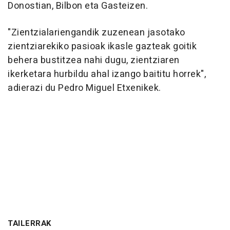
Donostian, Bilbon eta Gasteizen.
"Zientzialariengandik zuzenean jasotako
zientziarekiko pasioak ikasle gazteak goitik
behera bustitzea nahi dugu, zientziaren
ikerketara hurbildu ahal izango baititu horrek",
adierazi du Pedro Miguel Etxenikek.
TAILERRAK