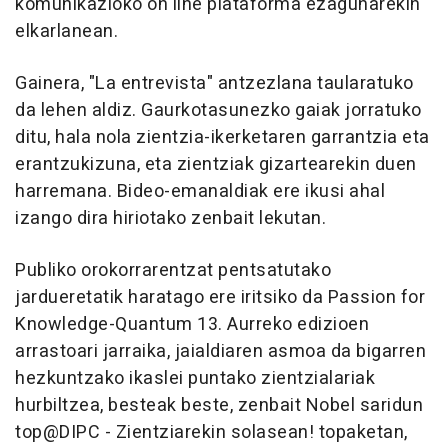
komunikazioko on line plataforma ezagunarekin
elkarlanean.
Gainera, "La entrevista" antzezlana taularatuko
da lehen aldiz. Gaurkotasunezko gaiak jorratuko
ditu, hala nola zientzia-ikerketaren garrantzia eta
erantzukizuna, eta zientziak gizartearekin duen
harremana. Bideo-emanaldiak ere ikusi ahal
izango dira hiriotako zenbait lekutan.
Publiko orokorrarentzat pentsatutako
jardueretatik haratago ere iritsiko da Passion for
Knowledge-Quantum 13. Aurreko edizioen
arrastoari jarraika, jaialdiaren asmoa da bigarren
hezkuntzako ikaslei puntako zientzialariak
hurbiltzea, besteak beste, zenbait Nobel saridun
top@DIPC - Zientziarekin solasean! topaketan,