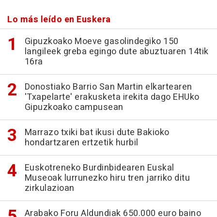
Lo más leído en Euskera
Gipuzkoako Moeve gasolindegiko 150
langileek greba egingo dute abuztuaren 14tik
16ra
Donostiako Barrio San Martin elkartearen
'Txapelarte' erakusketa irekita dago EHUko
Gipuzkoako campusean
Marrazo txiki bat ikusi dute Bakioko
hondartzaren ertzetik hurbil
Euskotreneko Burdinbidearen Euskal
Museoak lurrunezko hiru tren jarriko ditu
zirkulazioan
Arabako Foru Aldundiak 650.000 euro baino