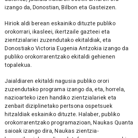
izango da, Donostian, Bilbon eta Gasteizen.
Hiriok aldi berean eskainiko dituzte publiko
orokorrari, ikasleei, ikertzaile gazteei eta
zientzialariei zuzendutako ekitaldiak, eta
Donostiako Victoria Eugenia Antzokia izango da
publiko orokorrarentzako ekitaldi gehienen
topalekua.
Jaialdiaren ekitaldi nagusia publiko orori
zuzendutako programa izango da, eta, horrela,
nazioarteko izen handiko zientzialariek eta
zenbait diziplinetako pertsona ospetsuek
hitzaldiak eskainiko dituzte. Halaber, publiko
orokorrarentzako programazioan, Naukas Quanta
saioak izango dira, Naukas zientzia-