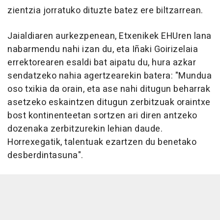
zientzia jorratuko dituzte batez ere biltzarrean.
Jaialdiaren aurkezpenean, Etxenikek EHUren lana
nabarmendu nahi izan du, eta Iñaki Goirizelaia
errektorearen esaldi bat aipatu du, hura azkar
sendatzeko nahia agertzearekin batera: "Mundua
oso txikia da orain, eta ase nahi ditugun beharrak
asetzeko eskaintzen ditugun zerbitzuak oraintxe
bost kontinenteetan sortzen ari diren antzeko
dozenaka zerbitzurekin lehian daude.
Horrexegatik, talentuak ezartzen du benetako
desberdintasuna".