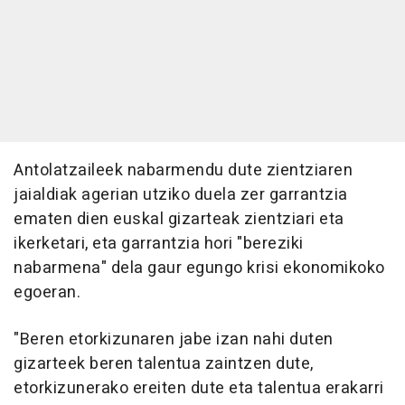
Antolatzaileek nabarmendu dute zientziaren
jaialdiak agerian utziko duela zer garrantzia
ematen dien euskal gizarteak zientziari eta
ikerketari, eta garrantzia hori "bereziki
nabarmena" dela gaur egungo krisi ekonomikoko
egoeran.
"Beren etorkizunaren jabe izan nahi duten
gizarteek beren talentua zaintzen dute,
etorkizunerako ereiten dute eta talentua erakarri