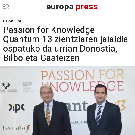
europa
press
EUSKERA
Passion for Knowledge-
Quantum 13 zientziaren jaialdia
ospatuko da urrian Donostia,
Bilbo eta Gasteizen