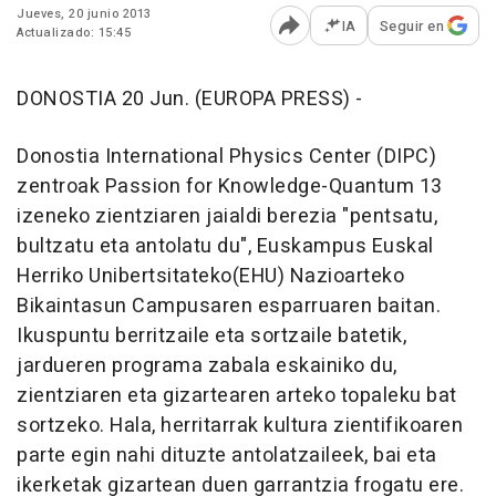
Jueves, 20 junio 2013
IA
Seguir en
Actualizado: 15:45
Abrir opciones para comp
DONOSTIA 20 Jun. (EUROPA PRESS) -
Donostia International Physics Center (DIPC)
zentroak Passion for Knowledge-Quantum 13
izeneko zientziaren jaialdi berezia "pentsatu,
bultzatu eta antolatu du", Euskampus Euskal
Herriko Unibertsitateko(EHU) Nazioarteko
Bikaintasun Campusaren esparruaren baitan.
Ikuspuntu berritzaile eta sortzaile batetik,
jardueren programa zabala eskainiko du,
zientziaren eta gizartearen arteko topaleku bat
sortzeko. Hala, herritarrak kultura zientifikoaren
parte egin nahi dituzte antolatzaileek, bai eta
ikerketak gizartean duen garrantzia frogatu ere.