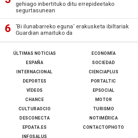
gehiago inbertituko ditu errepideetako
segurtasunean
'Bi ilunabarreko eguna' erakusketa ibiltariak
Guardian amaituko da
ÚLTIMAS NOTICIAS
ECONOMÍA
ESPAÑA
SOCIEDAD
INTERNACIONAL
CIENCIAPLUS
DEPORTES
PORTALTIC
VÍDEOS
EPSOCIAL
CHANCE
MOTOR
CULTURAOCIO
TURISMO
DESCONECTA
NOTIMÉRICA
EPDATA.ES
CONTACTOPHOTO
INFOSALUS