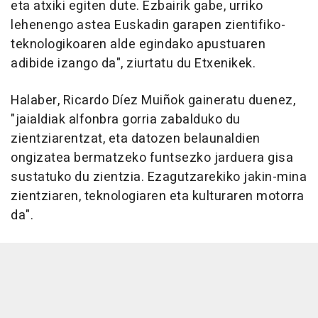
eta atxiki egiten dute. Ezbairik gabe, urriko
lehenengo astea Euskadin garapen zientifiko-
teknologikoaren alde egindako apustuaren
adibide izango da", ziurtatu du Etxenikek.
Halaber, Ricardo Díez Muiñok gaineratu duenez,
"jaialdiak alfonbra gorria zabalduko du
zientziarentzat, eta datozen belaunaldien
ongizatea bermatzeko funtsezko jarduera gisa
sustatuko du zientzia. Ezagutzarekiko jakin-mina
zientziaren, teknologiaren eta kulturaren motorra
da".