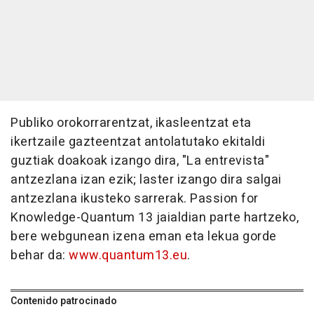
Publiko orokorrarentzat, ikasleentzat eta
ikertzaile gazteentzat antolatutako ekitaldi
guztiak doakoak izango dira, "La entrevista"
antzezlana izan ezik; laster izango dira salgai
antzezlana ikusteko sarrerak. Passion for
Knowledge-Quantum 13 jaialdian parte hartzeko,
bere webgunean izena eman eta lekua gorde
behar da:
www.quantum13.eu
.
Contenido patrocinado