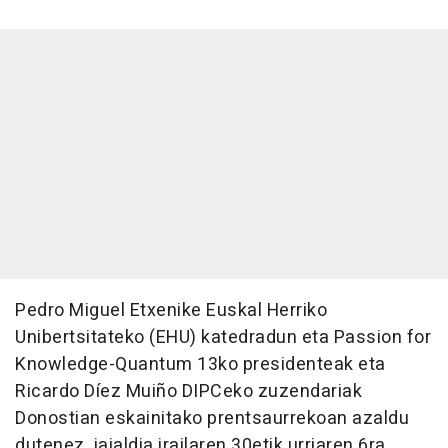
Pedro Miguel Etxenike Euskal Herriko
Unibertsitateko (EHU) katedradun eta Passion for
Knowledge-Quantum 13ko presidenteak eta
Ricardo Díez Muiño DIPCeko zuzendariak
Donostian eskainitako prentsaurrekoan azaldu
dutenez, jaialdia irailaren 30etik urriaren 6ra