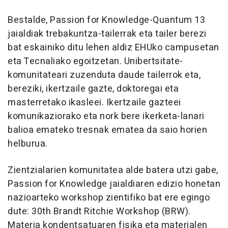
Bestalde, Passion for Knowledge-Quantum 13
jaialdiak trebakuntza-tailerrak eta tailer berezi
bat eskainiko ditu lehen aldiz EHUko campusetan
eta Tecnaliako egoitzetan. Unibertsitate-
komunitateari zuzenduta daude tailerrok eta,
bereziki, ikertzaile gazte, doktoregai eta
masterretako ikasleei. Ikertzaile gazteei
komunikaziorako eta nork bere ikerketa-lanari
balioa emateko tresnak ematea da saio horien
helburua.
Zientzialarien komunitatea alde batera utzi gabe,
Passion for Knowledge jaialdiaren edizio honetan
nazioarteko workshop zientifiko bat ere egingo
dute: 30th Brandt Ritchie Workshop (BRW).
Materia kondentsatuaren fisika eta materialen