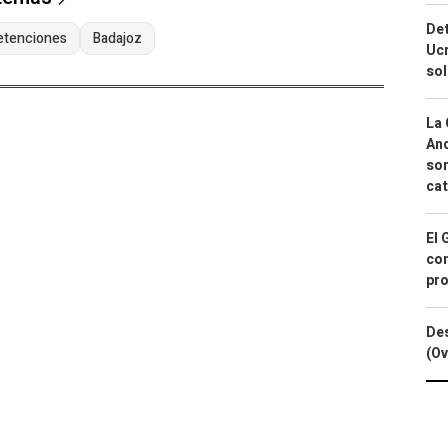
Det
etenciones
Badajoz
Ucr
so
La 
And
sor
cat
El 
con
pro
Des
(Ov