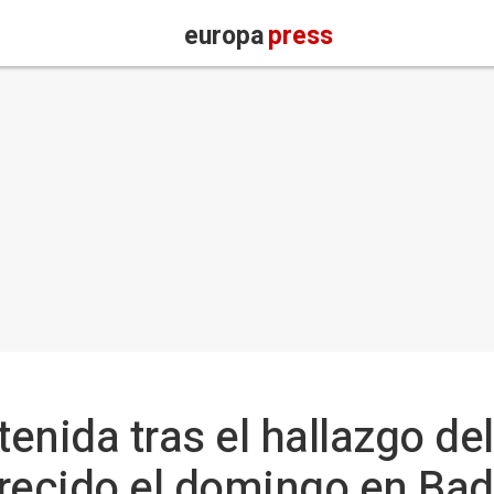
europa
press
enida tras el hallazgo del
recido el domingo en Bad