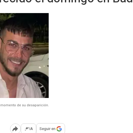
el momento de su desaparición.
IA
Seguir en
Abrir opciones para compartir