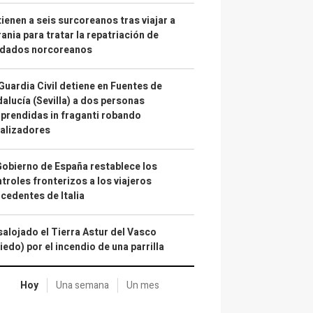
ienen a seis surcoreanos tras viajar a
ania para tratar la repatriación de
ldados norcoreanos
Guardia Civil detiene en Fuentes de
alucía (Sevilla) a dos personas
prendidas in fraganti robando
alizadores
Gobierno de España restablece los
troles fronterizos a los viajeros
cedentes de Italia
alojado el Tierra Astur del Vasco
iedo) por el incendio de una parrilla
Hoy
Una semana
Un mes