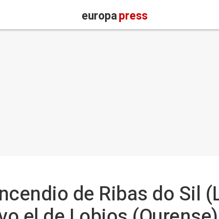
europa
press
incendio de Ribas do Sil (
o el de Lobios (Ourense)