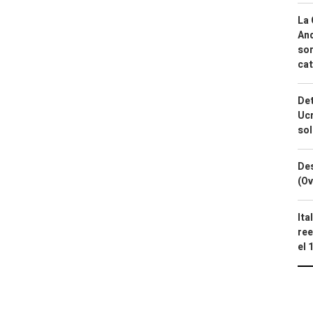
La 
And
sor
cat
Det
Ucr
so
Des
(Ov
Ita
ree
el 