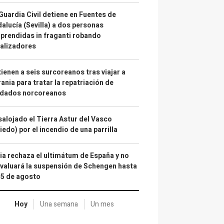
Guardia Civil detiene en Fuentes de
alucía (Sevilla) a dos personas
prendidas in fraganti robando
alizadores
ienen a seis surcoreanos tras viajar a
ania para tratar la repatriación de
ldados norcoreanos
alojado el Tierra Astur del Vasco
iedo) por el incendio de una parrilla
lia rechaza el ultimátum de España y no
valuará la suspensión de Schengen hasta
15 de agosto
Hoy
Una semana
Un mes