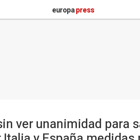
europa
press
sin ver unanimidad para 
r Italia y España medidas po