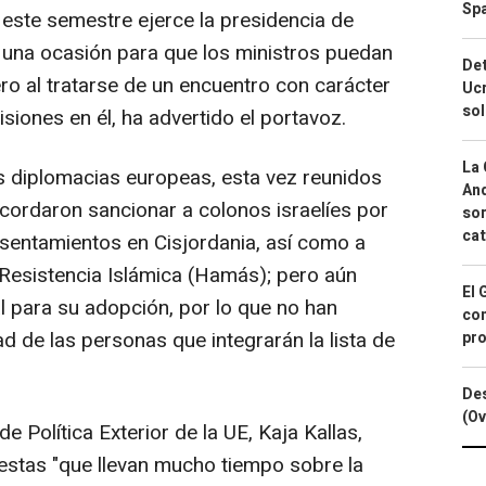
Spa
e este semestre ejerce la presidencia de
á una ocasión para que los ministros puedan
Det
ero al tratarse de un encuentro con carácter
Ucr
so
iones en él, ha advertido el portavoz.
La 
as diplomacias europeas, esta vez reunidos
And
acordaron sancionar a colonos israelíes por
sor
cat
asentamientos en Cisjordania, así como a
Resistencia Islámica (Hamás); pero aún
El 
al para su adopción, por lo que no han
con
d de las personas que integrarán la lista de
pro
Des
(Ov
e Política Exterior de la UE, Kaja Kallas,
estas "que llevan mucho tiempo sobre la