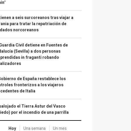
in'
ienen a seis surcoreanos tras viajar a
ania para tratar la repatriación de
ldados norcoreanos
Guardia Civil detiene en Fuentes de
alucía (Sevilla) a dos personas
prendidas in fraganti robando
alizadores
Gobierno de España restablece los
troles fronterizos a los viajeros
cedentes de Italia
alojado el Tierra Astur del Vasco
iedo) por el incendio de una parrilla
Hoy
Una semana
Un mes