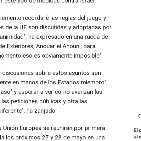
 este tipo de medidas contra Israel.
lemente recordaré las reglas del juego y
es de la UE son discutidas y adoptadas por
animidad", ha expresado en una rueda de
e Exteriores, Anouar el Anouni, para
momento eso es obviamente imposible".
s discusiones sobre estos asuntos son
amente en manos de los Estados miembro",
 paso" y esperar a ver cómo avanzan las
las peticiones públicas y otra las
iferente", ha zanjado.
L
la Unión Europea se reunirán por primera
El 
tilla los próximos 27 y 28 de mayo en una
el 