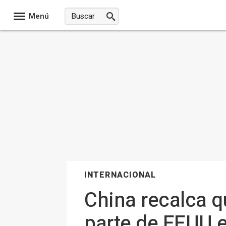
Menú
INTERNACIONAL
China recalca q
parte de EEUU e