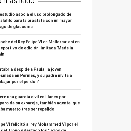
o más leído
estudio asocia el uso prolongado de
alafilo para la próstata con un mayor
esgo de glaucoma
coche del Rey Felipe VI en Mallorca: así es
deportivo de edición limitada 'Made in
in'
tabria despide a Paula, la joven
sinada en Perines, y su padre invita a
abajar por el perdón"
re una guardia civil en Llanes por
paro de su expareja, también agente, que
ba muerto tras ser repelido
ipe VI felicitó al rey Mohammed VI por el
 del Trono y destacó los "lazos de