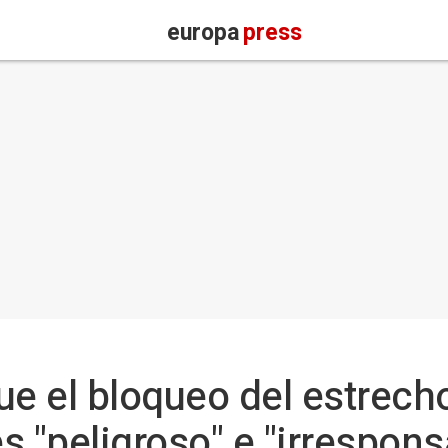
europa
press
ue el bloqueo del estrec
s "peligroso" e "irrespons