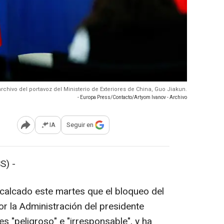
rchivo del portavoz del Ministerio de Exteriores de China, Guo Jiakun.
- Europa Press/Contacto/Artyom Ivanov - Archivo
IA
Seguir en
Abrir opciones para compartir
S) -
calcado este martes que el bloqueo del
 la Administración del presidente
 "peligroso" e "irresponsable", y ha