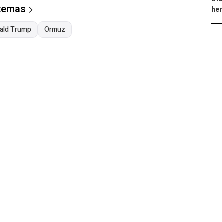
 temas
he
ald Trump
Ormuz