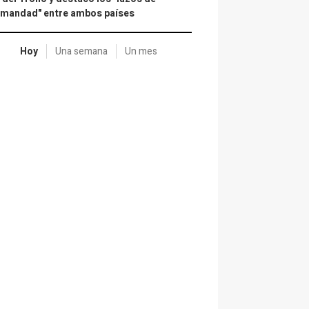
rmandad" entre ambos países
Hoy
Una semana
Un mes