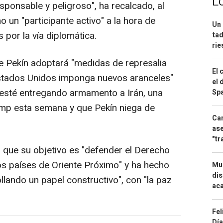
L
ponsable y peligroso", ha recalcado, al
un "participante activo" a la hora de
Un 
s por la vía diplomática.
tad
ri
e Pekín adoptará "medidas de represalia
El 
stados Unidos imponga nuevos aranceles"
el 
a esté entregando armamento a Irán, una
Spa
ump esta semana y que Pekín niega de
Can
ase
"tr
n que su objetivo es "defender el Derecho
los países de Oriente Próximo" y ha hecho
Mue
dis
llando un papel constructivo", con "la paz
aca
Fel
Día