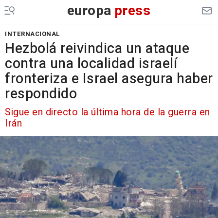
europa
press
INTERNACIONAL
Hezbolá reivindica un ataque
contra una localidad israelí
fronteriza e Israel asegura haber
respondido
Sigue en directo la última hora de la guerra en
Irán