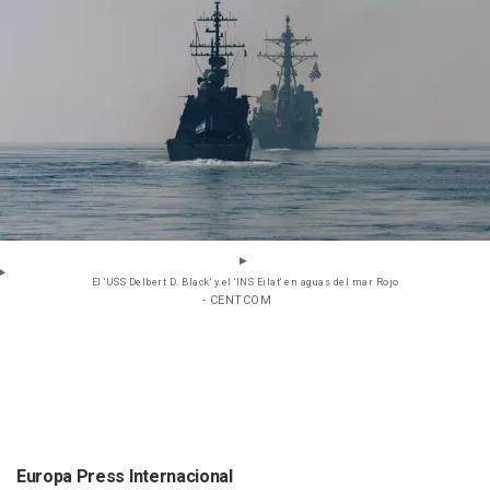
El 'USS Delbert D. Black' y el 'INS Eilat' en aguas del mar Rojo
- CENTCOM
Europa Press Internacional