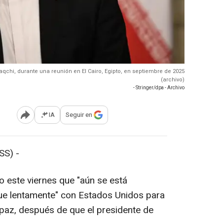
Araqchi, durante una reunión en El Cairo, Egipto, en septiembre de 2025
(archivo)
- Stringer/dpa - Archivo
IA
Seguir en
Abrir opciones para compartir
SS) -
o este viernes que "aún se está
e lentamente" con Estados Unidos para
 paz, después de que el presidente de