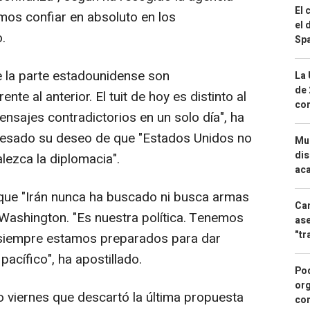
El 
mos confiar en absoluto en los
el 
.
Spa
 la parte estadounidense son
La 
de 
nte al anterior. El tuit de hoy es distinto al
com
ensajes contradictorios en un solo día", ha
presado su deseo de que "Estados Unidos no
Mue
dis
lezca la diplomacia".
aca
 que "Irán nunca ha buscado ni busca armas
Can
 Washington. "Es nuestra política. Tenemos
ase
"tr
 siempre estamos preparados para dar
acífico", ha apostillado.
Pod
org
viernes que descartó la última propuesta
con