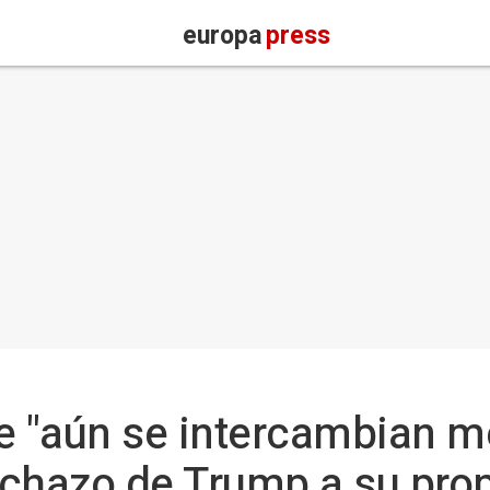
europa
press
e "aún se intercambian m
echazo de Trump a su pro