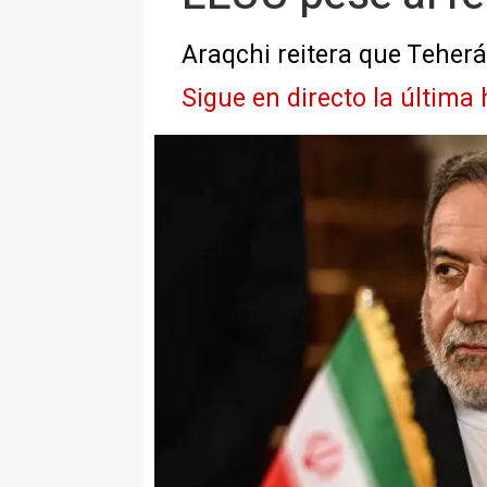
Araqchi reitera que Teher
Sigue en directo la última 