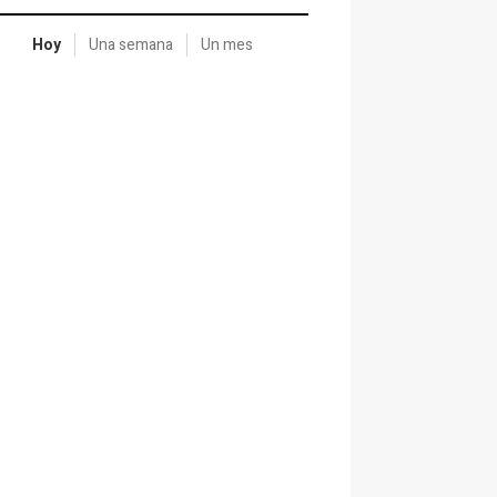
Hoy
Una semana
Un mes