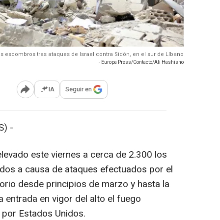
s escombros tras ataques de Israel contra Sidón, en el sur de Líbano
- Europa Press/Contacto/Ali Hashisho
IA
Seguir en
Abrir opciones para compartir
) -
levado este viernes a cerca de 2.300 los
idos a causa de ataques efectuados por el
itorio desde principios de marzo y hasta la
a entrada en vigor del alto el fuego
 por Estados Unidos.