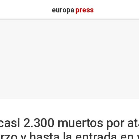
europa
press
 casi 2.300 muertos por a
zo y hasta la entrada en 