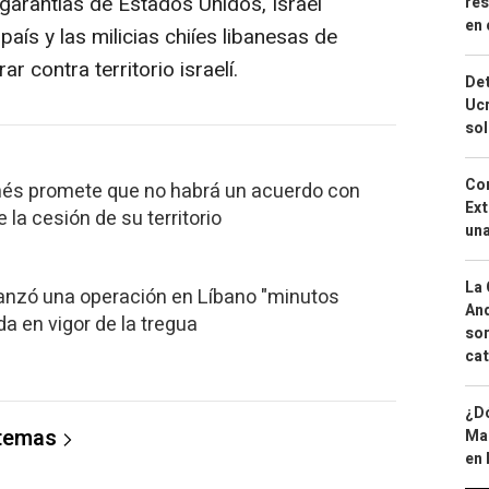
 garantías de Estados Unidos, Israel
res
en 
aís y las milicias chiíes libanesas de
 contra territorio israelí.
Det
Ucr
so
Cor
anés promete que no habrá un acuerdo con
Ext
 la cesión de su territorio
una
La 
í lanzó una operación en Líbano "minutos
And
da en vigor de la tregua
sor
cat
¿Dó
 temas
Map
en 