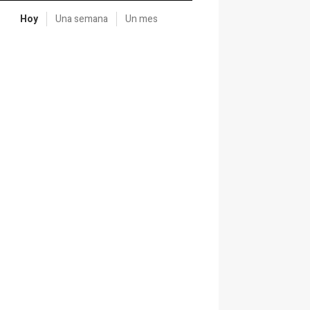
Hoy
Una semana
Un mes