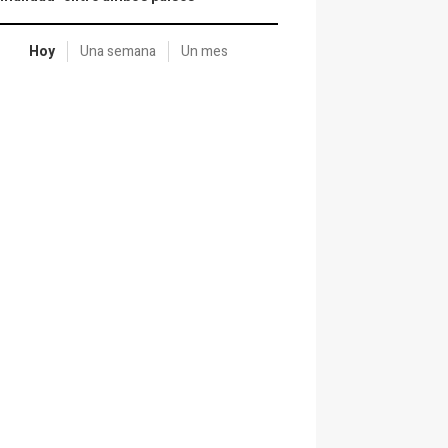
Hoy
Una semana
Un mes