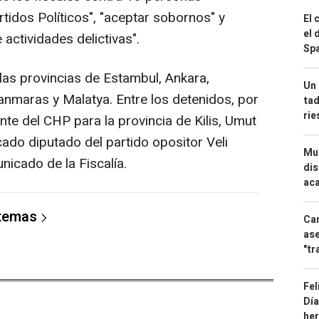
rtidos Políticos", "aceptar sobornos" y
El 
el 
actividades delictivas".
Spa
las provincias de Estambul, Ankara,
Un 
manmaras y Malatya. Entre los detenidos, por
tad
ri
nte del CHP para la provincia de Kilis, Umut
ado diputado del partido opositor Veli
Mue
icado de la Fiscalía.
dis
aca
 temas
Can
ase
"tr
Fel
Día
he