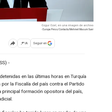
Ozgur Ozel, en una imagen de archivo
- Europa Press/Contacto/Mehmet Masum Suer
IA
Seguir en
Abrir opciones para compartir
SS) -
etenidas en las últimas horas en Turquía
or la Fiscalía del país contra el Partido
 principal formación opositora del país,
icial.