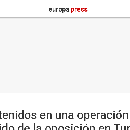
europa
press
enidos en una operación 
tido de la oposición en Tu