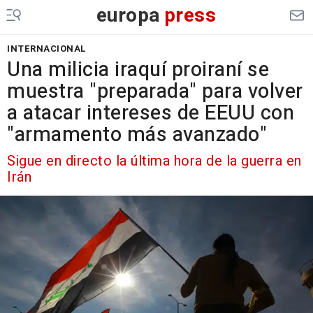
europa
press
INTERNACIONAL
Una milicia iraquí proiraní se
muestra "preparada" para volver
a atacar intereses de EEUU con
"armamento más avanzado"
Sigue en directo la última hora de la guerra en
Irán