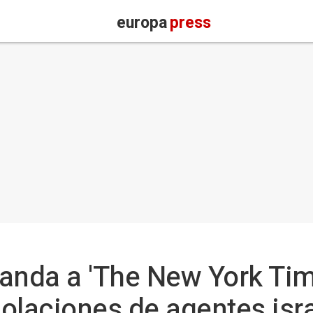
europa
press
nda a 'The New York Tim
iolaciones de agentes isr