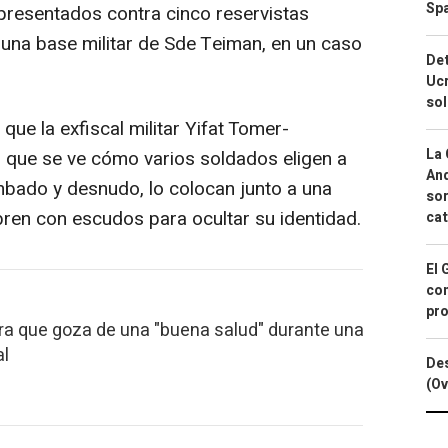
Spa
s presentados contra cinco reservistas
una base militar de Sde Teiman, en un caso
Det
Ucr
so
 que la exfiscal militar Yifat Tomer-
La 
el que se ve cómo varios soldados eligen a
And
bado y desnudo, lo colocan junto a una
sor
bren con escudos para ocultar su identidad.
cat
El 
con
pro
a que goza de una "buena salud" durante una
al
Des
(Ov