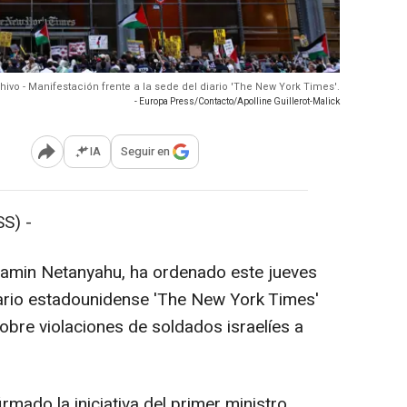
hivo - Manifestación frente a la sede del diario 'The New York Times'.
- Europa Press/Contacto/Apolline Guillerot-Malick
IA
Seguir en
Abrir opciones para compartir
S) -
enjamin Netanyahu, ha ordenado este jueves
iario estadounidense 'The New York Times'
sobre violaciones de soldados israelíes a
rmado la iniciativa del primer ministro