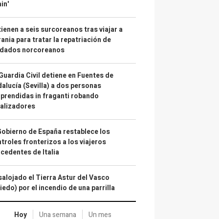
in'
ienen a seis surcoreanos tras viajar a
ania para tratar la repatriación de
ldados norcoreanos
Guardia Civil detiene en Fuentes de
alucía (Sevilla) a dos personas
prendidas in fraganti robando
alizadores
Gobierno de España restablece los
troles fronterizos a los viajeros
cedentes de Italia
alojado el Tierra Astur del Vasco
iedo) por el incendio de una parrilla
Hoy
Una semana
Un mes