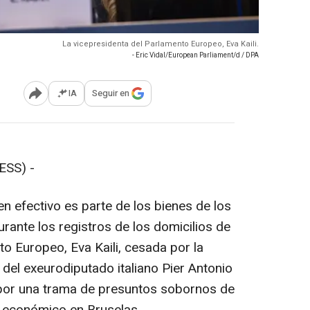
La vicepresidenta del Parlamento Europeo, Eva Kaili.
- Eric Vidal/European Parliament/d / DPA
IA
Seguir en
Abrir opciones para compartir
ESS) -
n efectivo es parte de los bienes de los
urante los registros de los domicilios de
o Europeo, Eva Kaili, cesada por la
 del exeurodiputado italiano Pier Antonio
 por una trama de presuntos sobornos de