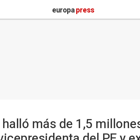
europa
press
 halló más de 1,5 millone
 vicepresidenta del PE y 