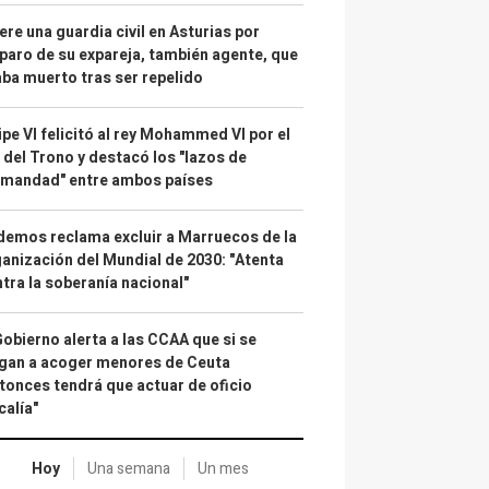
re una guardia civil en Asturias por
paro de su expareja, también agente, que
ba muerto tras ser repelido
ipe VI felicitó al rey Mohammed VI por el
 del Trono y destacó los "lazos de
rmandad" entre ambos países
emos reclama excluir a Marruecos de la
anización del Mundial de 2030: "Atenta
tra la soberanía nacional"
Gobierno alerta a las CCAA que si se
gan a acoger menores de Ceuta
tonces tendrá que actuar de oficio
calía"
Hoy
Una semana
Un mes