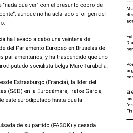
e "nada que ver" con el presunto cobro de
Mue
cente", aunque no ha aclarado el origen del
dis
aca
io.
Fel
cía ha llevado a cabo una veintena de
Día
ede del Parlamento Europeo en Bruselas de
he
es parlamentarios, y ha trascendido que uno
Pod
urodiputado socialista belga Marc Tarabella.
org
con
sde Estrasburgo (Francia), la líder del
as (S&D) en la Eurocámara, Iratxe García,
El 
nie
e este eurodiputado hasta que la
"en
Fis
pulsada de su partido (PASOK) y cesada